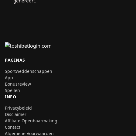
genereert.
PAGINAS
Sportweddenschappen
App
Bonusreview
Spellen
INFO
Privacybeleid
Disclaimer
Affiliate Openbaarmaking
Contact
Algemene Voorwaarden