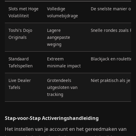
Slots met Hoge
Volledige
De snelste manier om j
Volatiliteit
volumebijdrage
Toshi's Dojo
Lagere
Snelle rondes zoals Pl
Originals
aangepaste
weging
Standaard
Extreem
Blackjack en roulette 
Tafelspellen
minimale impact
Live Dealer
Grotendeels
Niet praktisch als je h
Tafels
uitgesloten van
tracking
Stap-voor-Stap Activeringshandleiding
Het instellen van je account en het gereedmaken van