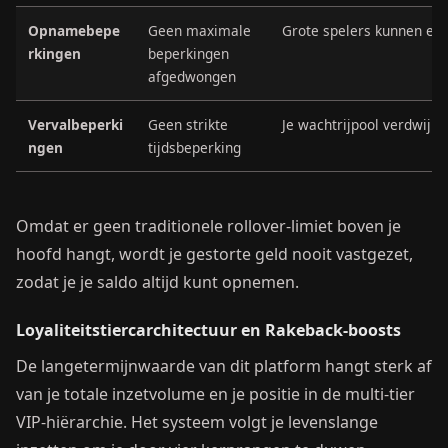
Opnamebepe
Geen maximale
Grote spelers kunnen el
rkingen
beperkingen
afgedwongen
Vervalbeperki
Geen strikte
Je wachtrijpool verdwijnt
ngen
tijdsbeperking
Omdat er geen traditionele rollover-limiet boven je
hoofd hangt, wordt je gestorte geld nooit vastgezet,
zodat je je saldo altijd kunt opnemen.
Loyaliteitstiercarchitectuur en Rakeback-boosts
De langetermijnwaarde van dit platform hangt sterk af
van je totale inzetvolume en je positie in de multi-tier
VIP-hiërarchie. Het systeem volgt je levenslange