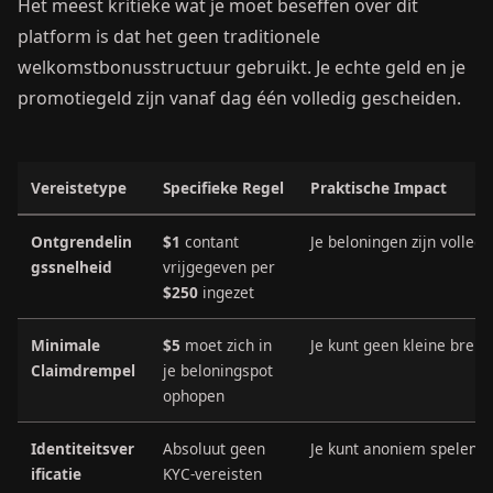
Het meest kritieke wat je moet beseffen over dit
platform is dat het geen traditionele
welkomstbonusstructuur gebruikt. Je echte geld en je
promotiegeld zijn vanaf dag één volledig gescheiden.
Vereistetype
Specifieke Regel
Praktische Impact
Ontgrendelin
$1
contant
Je beloningen zijn volled
gssnelheid
vrijgegeven per
$250
ingezet
Minimale
$5
moet zich in
Je kunt geen kleine breuk
Claimdrempel
je beloningspot
ophopen
Identiteitsver
Absoluut geen
Je kunt anoniem spelen 
ificatie
KYC-vereisten