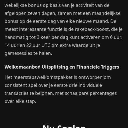
wekelijkse bonus op basis van je activiteit van de
afgelopen zeven dagen, samen met een maandelijkse
bonus op de eerste dag van elke nieuwe maand. De
meest interessante functie is de rakeback-boost, die je
handmatig tot 3 keer per dag kunt activeren om 6 uur,
14 uur en 22 uur UTC om extra waarde uit je
gamesessies te halen.
Welkomaanbod Uitsplitsing en Financiële Triggers
Het meerstapswelkomstpakket is ontworpen om
consistent spel over je eerste drie individuele
transacties te belonen, met schaalbare percentages
over elke stap.