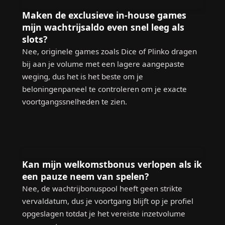
05
Maken de exclusieve in-house games
mijn wachtrijsaldo even snel leeg als
slots?
Nee, originele games zoals Dice of Plinko dragen
bij aan je volume met een lagere aangepaste
weging, dus het is het beste om je
beloningenpaneel te controleren om je exacte
voortgangssnelheden te zien.
06
Kan mijn welkomstbonus verlopen als ik
een pauze neem van spelen?
Nee, de wachtrijbonuspool heeft geen strikte
vervaldatum, dus je voortgang blijft op je profiel
opgeslagen totdat je het vereiste inzetvolume