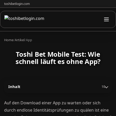
toshibetlogin.com
Home
/
Artikel
/
App
Toshi Bet Mobile Test: Wie
schnell läuft es ohne App?
Inhalt
10
Auf den Download einer App zu warten oder sich
durch endlose Identitätsprüfungen zu quälen ist eine