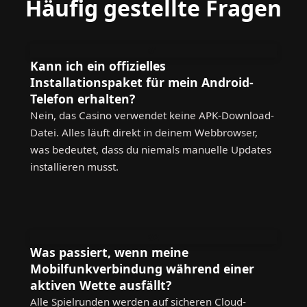
Häufig gestellte Fragen
01
Kann ich ein offizielles
Installationspaket für mein Android-
Telefon erhalten?
Nein, das Casino verwendet keine APK-Download-
Datei. Alles läuft direkt in deinem Webbrowser,
was bedeutet, dass du niemals manuelle Updates
installieren musst.
02
Was passiert, wenn meine
Mobilfunkverbindung während einer
aktiven Wette ausfällt?
Alle Spielrunden werden auf sicheren Cloud-