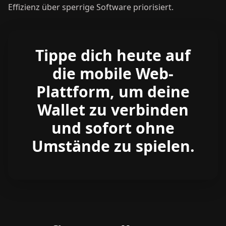
Effizienz über sperrige Software priorisiert.
Tippe dich heute auf
die mobile Web-
Plattform, um deine
Wallet zu verbinden
und sofort ohne
Umstände zu spielen.